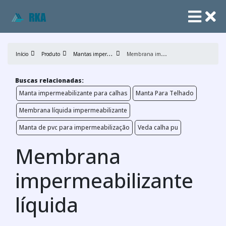
M
antas impermeabilizantes
M
embrana impermeabilizante líquida
Início
Produto
Buscas relacionadas:
Manta impermeabilizante para calhas
Manta Para Telhado
Membrana líquida impermeabilizante
Manta de pvc para impermeabilização
Veda calha pu
Membrana
impermeabilizante
líquida