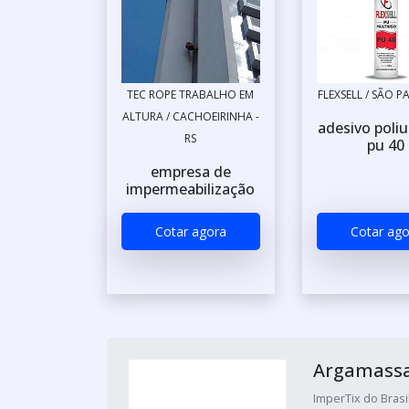
TEC ROPE TRABALHO EM
FLEXSELL / SÃO P
ALTURA / CACHOEIRINHA -
adesivo poli
RS
pu 40
empresa de
impermeabilização
Cotar agora
Cotar ago
Argamassa
ImperTix do Brasil