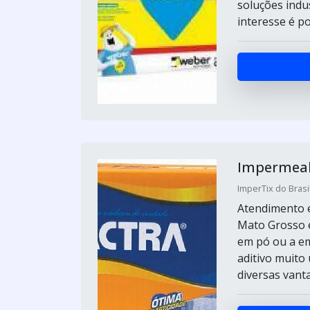
soluções indu
interesse é p
Impermeab
ImperTix do Brasil
Atendimento e
Mato Grosso e
em pó ou a em
aditivo muito
diversas vanta