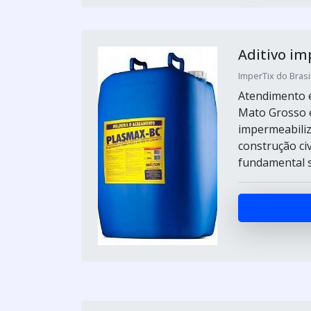
Aditivo i
ImperTix do Brasil
Atendimento e
Mato Grosso e
impermeabili
construção civ
fundamental s