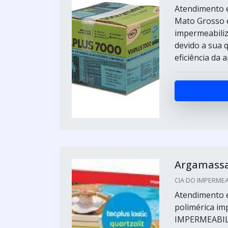
Atendimento e
Mato Grosso 
impermeabili
devido a sua q
eficiência da 
Argamassa
CIA DO IMPERMEAB
Atendimento 
polimérica im
IMPERMEABILI