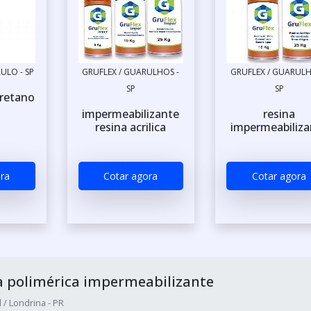
AULO - SP
GRUFLEX / GUARULHOS -
GRUFLEX / GUARULH
SP
SP
uretano
impermeabilizante
resina
resina acrilica
impermeabiliza
ra
Cotar agora
Cotar agora
 polimérica impermeabilizante
 / Londrina - PR