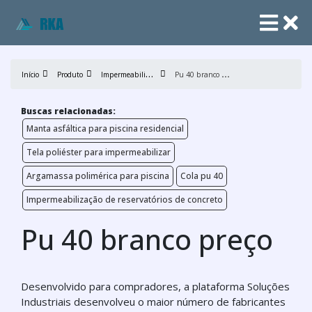
I
mpermeabilização
P
u 40 branco preço
Início
Produto
Buscas relacionadas:
Manta asfáltica para piscina residencial
Tela poliéster para impermeabilizar
Argamassa polimérica para piscina
Cola pu 40
Impermeabilização de reservatórios de concreto
Pu 40 branco preço
Desenvolvido para compradores, a plataforma Soluções
Industriais desenvolveu o maior número de fabricantes