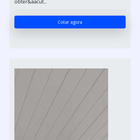
obter&aacut...
Cotar agora