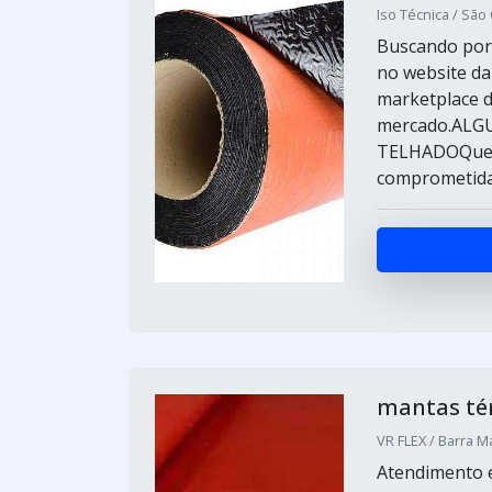
Iso Técnica / São
Buscando por 
no website da
marketplace d
mercado.ALG
TELHADOQuem 
comprometida 
mantas té
VR FLEX / Barra Ma
Atendimento e