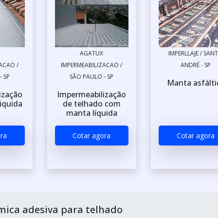
AGATUX
IMPERLLAJE / SAN
ACAO /
IMPERMEABILIZACAO /
ANDRÉ - SP
- SP
SÃO PAULO - SP
Manta asfálti
ização
Impermeabilização
iquida
de telhado com
manta líquida
ra
Cotar agora
Cotar agora
ica adesiva para telhado