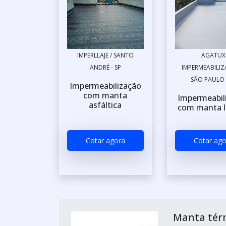
IMPERLLAJE / SANTO
AGATUX
ANDRÉ - SP
IMPERMEABILIZ
SÃO PAULO 
Impermeabilização
com manta
Impermeabil
asfáltica
com manta l
Cotar agora
Cotar ago
Manta térm