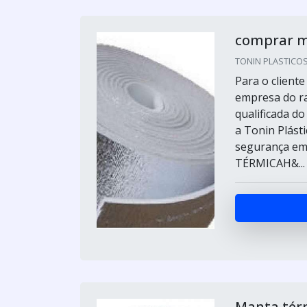
comprar m
TONIN PLASTICOS 
Para o client
empresa do r
qualificada d
a Tonin Plást
segurança e
TÉRMICAH&...
Manta tér