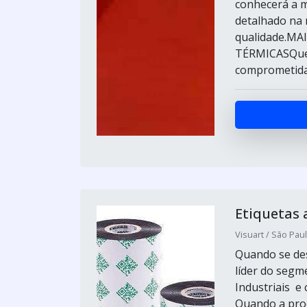
conhecerá a 
detalhado na 
qualidade.M
TÉRMICASQuem
comprometida c
Etiquetas 
Visuart / São Paul
Quando se des
líder do seg
Industriais e
Quando a proc