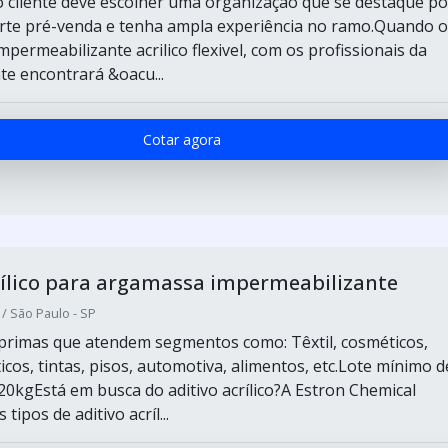
o cliente deve escolher uma organização que se destaque po
te pré-venda e tenha ampla experiência no ramo.Quando o
mpermeabilizante acrilico flexivel, com os profissionais da
ente encontrará &oacu...
Cotar agora
rílico para argamassa impermeabilizante
 São Paulo - SP
primas que atendem segmentos como: Têxtil, cosméticos,
icos, tintas, pisos, automotiva, alimentos, etc.Lote mínimo de
0kgEstá em busca do aditivo acrílico?A Estron Chemical
tipos de aditivo acríl...