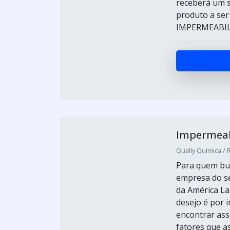
receberá um s
produto a se
IMPERMEABIL
Impermeabi
Qually Química / 
Para quem bus
empresa do s
da América La
desejo é por 
encontrar ass
fatores que a