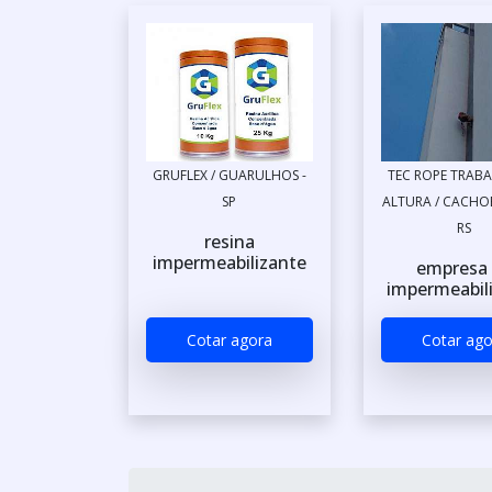
GRUFLEX / GUARULHOS -
TEC ROPE TRAB
SP
ALTURA / CACHOE
RS
resina
impermeabilizante
empresa
impermeabil
Cotar agora
Cotar ago