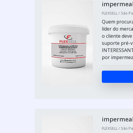
impermeabi
FLEXSELL / São Pa
Quem procurar
líder do merc
o cliente dev
suporte pré-
INTERESSANT
por impermeab
impermeabi
FLEXSELL / São Pa