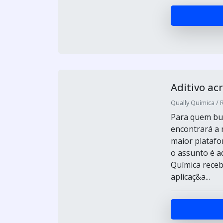
Aditivo ac
Qually Química / 
Para quem bus
encontrará a
maior plataf
o assunto é a
Química receb
aplicaç&a...