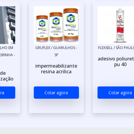
ALHO EM
GRUFLEX / GUARULHOS -
FLEXSELL / SÃO PAULO
IRINHA -
SP
adesivo poliure
pu 40
impermeabilizante
resina acrilica
 de
ização
ra
Cotar agora
Cotar agora