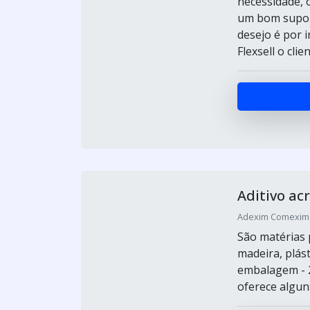
necessidade, 
um bom supor
desejo é por i
Flexsell o cli
Aditivo ac
Adexim Comexim /
São matérias 
madeira, plást
embalagem - 2
oferece alguns 