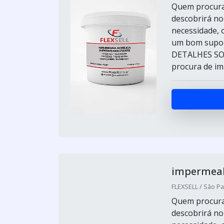
Quem procurar
descobrirá no
necessidade, 
um bom supor
DETALHES SO
procura de imp
impermeabi
FLEXSELL / São Pa
Quem procurar
descobrirá no