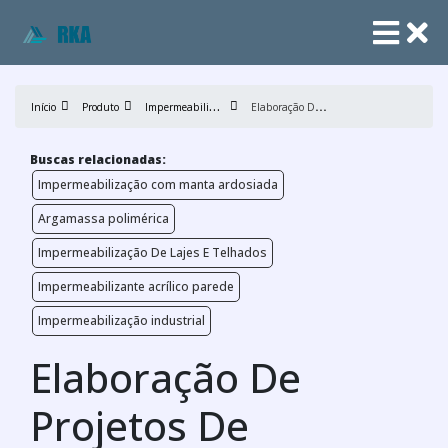
I
mpermeabilização
E
laboração De Projetos De Impermeabilização
Início
Produto
Buscas relacionadas:
Impermeabilização com manta ardosiada
Argamassa polimérica
Impermeabilização De Lajes E Telhados
Impermeabilizante acrílico parede
Impermeabilização industrial
Elaboração De
Projetos De