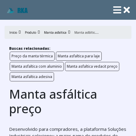
M
anta asfáltica preço
Início
Produto
Manta asfaltica
Buscas relacionadas:
Preço da manta térmica
Manta asfaltica para laje
Manta asfaltica com aluminio
Manta asfaltica vedacit preço
Manta asfaltica adesiva
Manta asfáltica
preço
Desenvolvido para compradores, a plataforma Soluções
Industriais selecionou a maior gama de produtos de