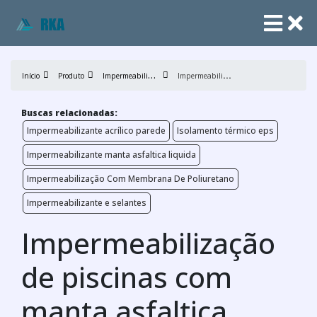
I
mpermeabilização
I
mpermeabilização de piscinas com manta asfaltica
Início
Produto
Buscas relacionadas:
Impermeabilizante acrílico parede
Isolamento térmico eps
Impermeabilizante manta asfaltica liquida
Impermeabilização Com Membrana De Poliuretano
Impermeabilizante e selantes
Impermeabilização
de piscinas com
manta asfaltica