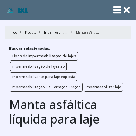
I
mpermeabilização de lajes
M
anta asfáltica líquida para laje
Início
Produto
Buscas relacionadas:
Tipos de impermeabilização de lajes
Impermeabilização de lajes sp
Impermeabilizante para laje exposta
Impermeabilização De Terraços Preços
Impermeabilizar laje
Manta asfáltica
líquida para laje