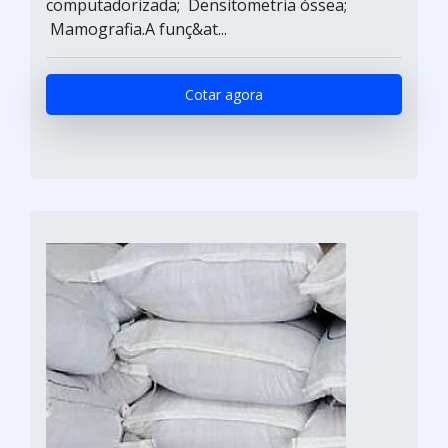
computadorizada; Densitometria óssea;
Mamografia.A funç&at...
Cotar agora