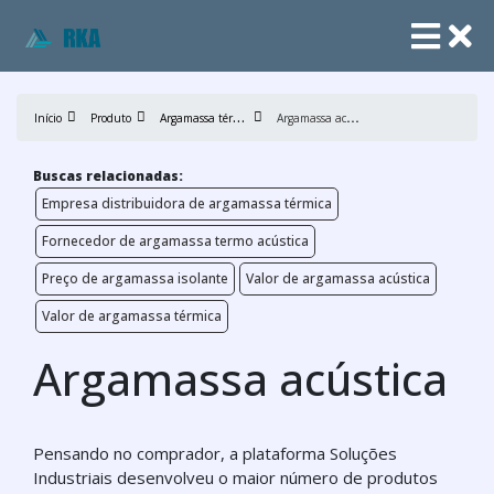
A
rgamassa térmica
A
rgamassa acústica
Início
Produto
Buscas relacionadas:
Empresa distribuidora de argamassa térmica
Fornecedor de argamassa termo acústica
Preço de argamassa isolante
Valor de argamassa acústica
Valor de argamassa térmica
Argamassa acústica
Pensando no comprador, a plataforma Soluções
Industriais desenvolveu o maior número de produtos