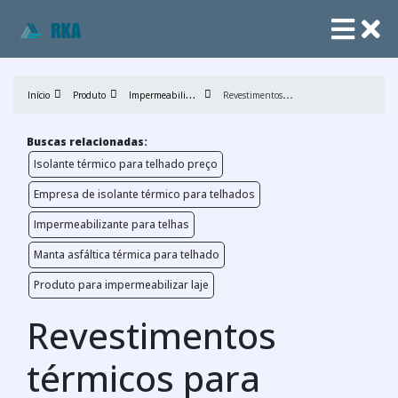
I
mpermeabilizantes de telhados
R
evestimentos térmicos para telhados
Início
Produto
Buscas relacionadas:
Isolante térmico para telhado preço
Empresa de isolante térmico para telhados
Impermeabilizante para telhas
Manta asfáltica térmica para telhado
Produto para impermeabilizar laje
Revestimentos
térmicos para