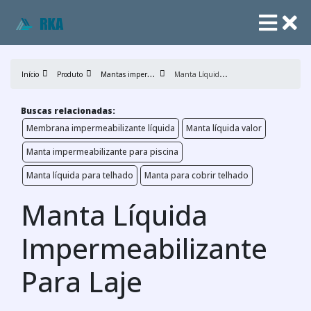
M
antas impermeabilizantes
M
anta Líquida Impermeabilizante Para Laje
Início
Produto
Buscas relacionadas:
Membrana impermeabilizante líquida
Manta líquida valor
Manta impermeabilizante para piscina
Manta líquida para telhado
Manta para cobrir telhado
Manta Líquida
Impermeabilizante
Para Laje