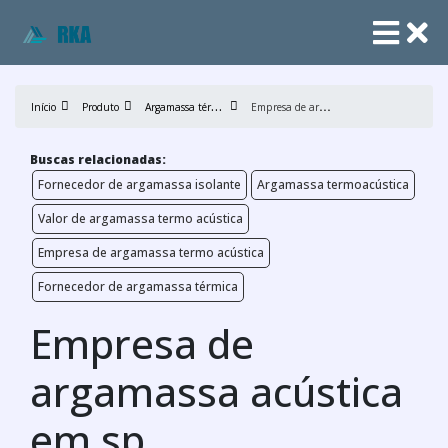
A
rgamassa térmica
E
mpresa de argamassa acústica em sp
Início
Produto
Buscas relacionadas:
Fornecedor de argamassa isolante
Argamassa termoacústica
Valor de argamassa termo acústica
Empresa de argamassa termo acústica
Fornecedor de argamassa térmica
Empresa de
argamassa acústica
em sp