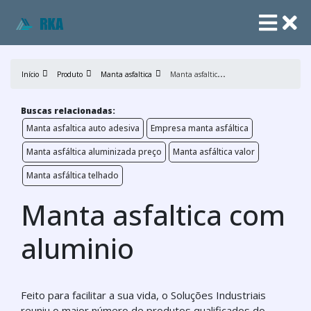
M
anta asfaltica com aluminio
Início
Produto
Manta asfaltica
Buscas relacionadas:
Manta asfaltica auto adesiva
Empresa manta asfáltica
Manta asfáltica aluminizada preço
Manta asfáltica valor
Manta asfáltica telhado
Manta asfaltica com
aluminio
Feito para facilitar a sua vida, o Soluções Industriais
reuniu o maior número de produtos qualificados do