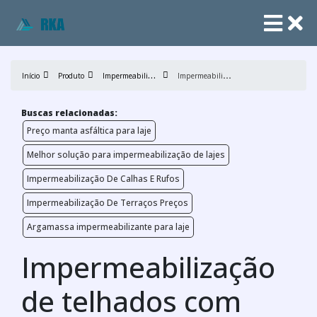
I
mpermeabilização de lajes
I
mpermeabilização de telhados com manta asfaltica
Início
Produto
Buscas relacionadas:
Preço manta asfáltica para laje
Melhor solução para impermeabilização de lajes
Impermeabilização De Calhas E Rufos
Impermeabilização De Terraços Preços
Argamassa impermeabilizante para laje
Impermeabilização
de telhados com