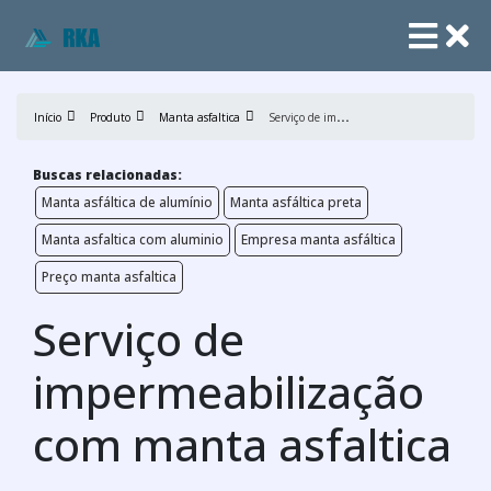
S
erviço de impermeabilização com manta asfaltica
Início
Produto
Manta asfaltica
Buscas relacionadas:
Manta asfáltica de alumínio
Manta asfáltica preta
Manta asfaltica com aluminio
Empresa manta asfáltica
Preço manta asfaltica
Serviço de
impermeabilização
com manta asfaltica