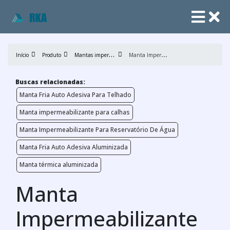
M
antas impermeabilizantes
M
anta Impermeabilizante Para Parede
Início
Produto
Buscas relacionadas:
Manta Fria Auto Adesiva Para Telhado
Manta impermeabilizante para calhas
Manta Impermeabilizante Para Reservatório De Água
Manta Fria Auto Adesiva Aluminizada
Manta térmica aluminizada
Manta
Impermeabilizante