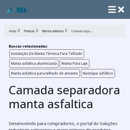
C
amada separadora manta asfaltica
Início
Produto
Manta asfaltica
Buscas relacionadas:
Instalação De Manta Térmica Para Telhado
Manta asfaltica aluminizada
Manta Para Laje
Manta asfaltica para telhado de amianto
Mastique asfáltico
Camada separadora
manta asfaltica
Desenvolvido para compradores, o portal do Soluções
Industriais selecionou o maior número de produtos