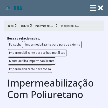
I
mpermeabilização
I
mpermeabilização Com Poliuretano
Início
Produto
Buscas relacionadas:
Pu sache
Impermeabilizante para parede externa
Impermeabilizante para telhas metálicas
Manta acrílica impermeabilizante
Impermeabilizante para fossa
Impermeabilização
Com Poliuretano