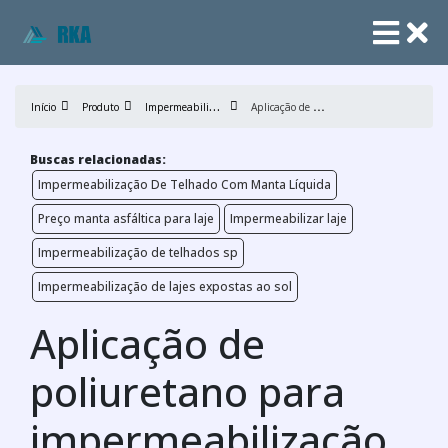
I
mpermeabilização de lajes
A
plicação de poliuretano para impermeabilização de lajes
Início
Produto
Buscas relacionadas:
Impermeabilização De Telhado Com Manta Líquida
Preço manta asfáltica para laje
Impermeabilizar laje
Impermeabilização de telhados sp
Impermeabilização de lajes expostas ao sol
Aplicação de
poliuretano para
impermeabilização