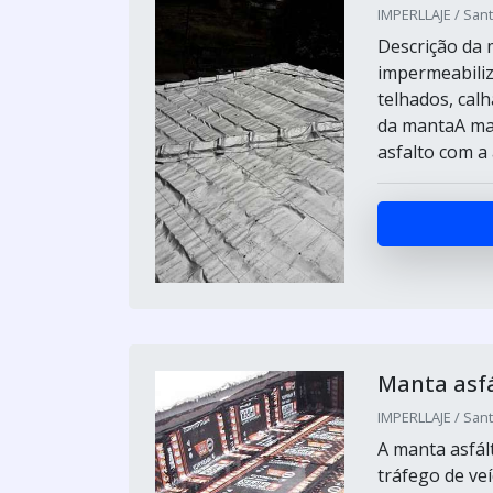
IMPERLLAJE / Sant
Descrição da 
impermeabiliz
telhados, calh
da mantaA mant
asfalto com a a
Manta asfá
IMPERLLAJE / Sant
A manta asfált
tráfego de ve