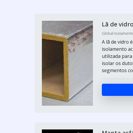
Lã de vidr
Global Isolamento
A lã de vidro 
isolamento ac
utilizada par
isolar os duto
segmentos com
Manta asfá