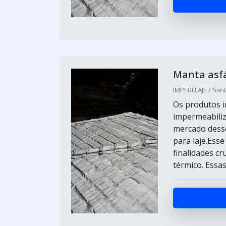
Manta asfá
IMPERLLAJE / Sant
Os produtos i
impermeabiliza
mercado desse
para laje.Esse
finalidades c
térmico. Essas