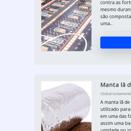
contra as for
mesmo durant
são compostas
uma...
Manta lã d
Global Isolamento
A manta lã de
utilizado par
em uma das fa
assim uma bar
umidade no int