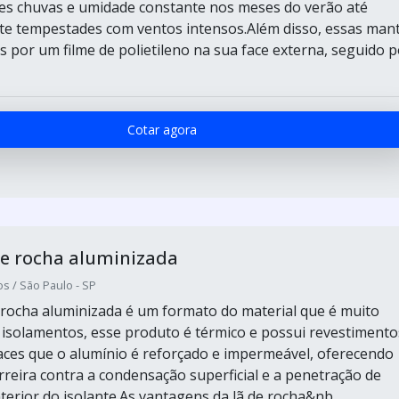
tes chuvas e umidade constante nos meses do verão até
e tempestades com ventos intensos.Além disso, essas man
 por um filme de polietileno na sua face externa, seguido p
Cotar agora
e rocha aluminizada
s / São Paulo - SP
 rocha aluminizada é um formato do material que é muito
a isolamentos, esse produto é térmico e possui revestimento
ces que o alumínio é reforçado e impermeável, oferecendo
reira contra a condensação superficial e a penetração de
erior do isolante.As vantagens da lã de rocha&nb...