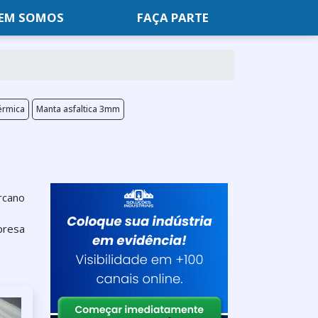
EM SOMOS
FAÇA PARTE
érmica
Manta asfaltica 3mm
rcano
presa