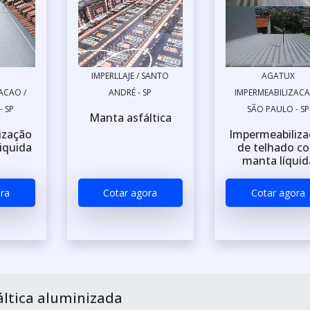
IMPERLLAJE / SANTO
AGATUX
ACAO /
ANDRÉ - SP
IMPERMEABILIZACA
- SP
SÃO PAULO - SP
Manta asfáltica
ização
Impermeabiliz
iquida
de telhado c
manta líquid
ra
Cotar agora
Cotar agora
ltica aluminizada