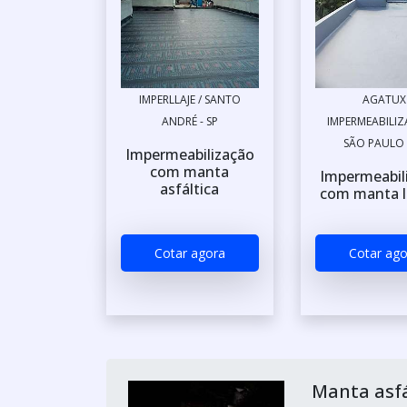
IMPERLLAJE / SANTO
AGATUX
ANDRÉ - SP
IMPERMEABILIZ
SÃO PAULO 
Impermeabilização
com manta
Impermeabil
asfáltica
com manta l
Cotar agora
Cotar ago
Manta asfá